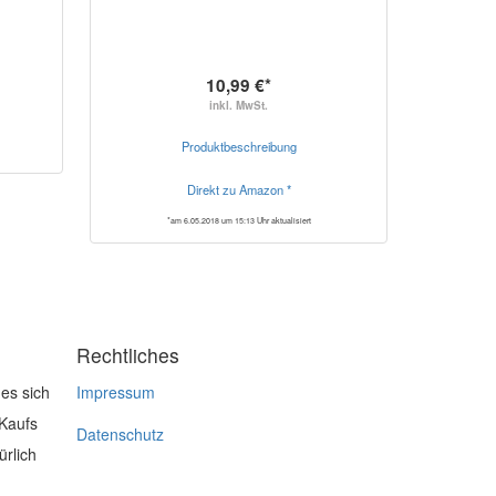
10,99 €*
inkl. MwSt.
Produktbeschreibung
Direkt zu Amazon *
*am 6.05.2018 um 15:13 Uhr aktualisiert
Rechtliches
es sich
Impressum
 Kaufs
Datenschutz
ürlich