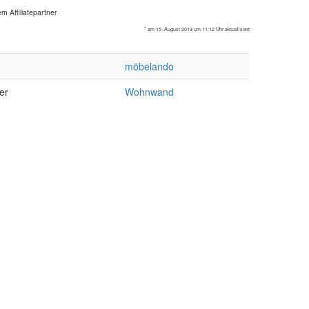
m Affiliatepartner
* am 15. August 2019 um 11:12 Uhr aktualisiert
möbelando
er
Wohnwand