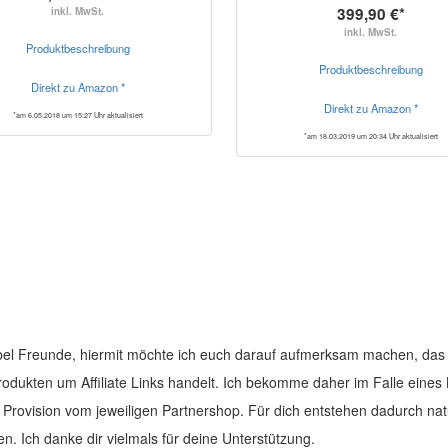
399,90 €*
inkl. MwSt.
inkl. MwSt.
Produktbeschreibung
Produktbeschreibung
Direkt zu Amazon *
Direkt zu Amazon *
*am 6.05.2018 um 15:27 Uhr aktualisiert
*am 18.03.2019 um 20:34 Uhr aktualisiert
el Freunde, hiermit möchte ich euch darauf aufmerksam machen, das 
Produkten um Affiliate Links handelt. Ich bekomme daher im Falle eines
e Provision vom jeweiligen Partnershop. Für dich entstehen dadurch nat
en. Ich danke dir vielmals für deine Unterstützung.