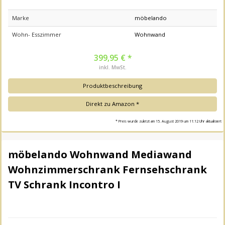
Marke
möbelando
Wohn- Esszimmer
Wohnwand
399,95 € *
inkl. MwSt.
Produktbeschreibung
Direkt zu Amazon *
* Preis wurde zuletzt am 15. August 2019 um 11:12 Uhr aktualisiert
möbelando Wohnwand Mediawand
Wohnzimmerschrank Fernsehschrank
TV Schrank Incontro I