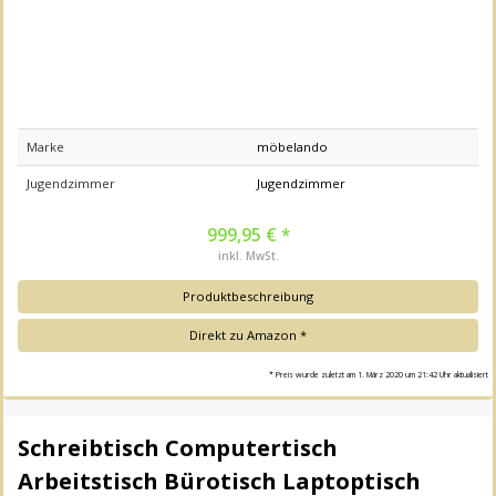
Marke
möbelando
Jugendzimmer
Jugendzimmer
999,95 € *
inkl. MwSt.
Produktbeschreibung
Direkt zu Amazon *
* Preis wurde zuletzt am 1. März 2020 um 21:42 Uhr aktualisiert
Schreibtisch Computertisch
Arbeitstisch Bürotisch Laptoptisch