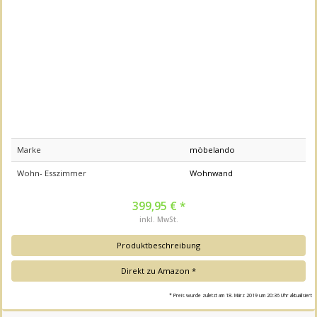
Marke
möbelando
Wohn- Esszimmer
Wohnwand
399,95 € *
inkl. MwSt.
Produktbeschreibung
Direkt zu Amazon *
* Preis wurde zuletzt am 18. März 2019 um 20:36 Uhr aktualisiert