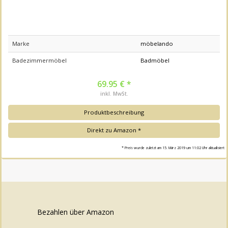
Marke
möbelando
Badezimmermöbel
Badmöbel
69.95 € *
inkl. MwSt.
Produktbeschreibung
Direkt zu Amazon *
* Preis wurde zuletzt am 15. März 2019 um 11:02 Uhr aktualisiert
Bezahlen über Amazon