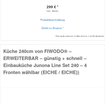
299 € *
inkl. MwSt.
Produktbeschreibung
Direkt zu Amazon *
* Preis wurde zuletzt am 14. März 2019 um 11:24 Uhr aktualisiert
Küche 240cm von FIWODO® –
ERWEITERBAR – günstig + schnell –
Einbauküche Junona Line Set 240 – 4
Fronten wählbar (EICHE / EICHE))