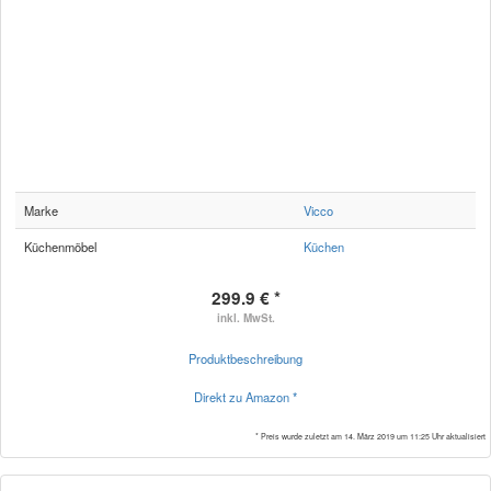
Marke
Vicco
Küchenmöbel
Küchen
299.9 € *
inkl. MwSt.
Produktbeschreibung
Direkt zu Amazon *
* Preis wurde zuletzt am 14. März 2019 um 11:25 Uhr aktualisiert