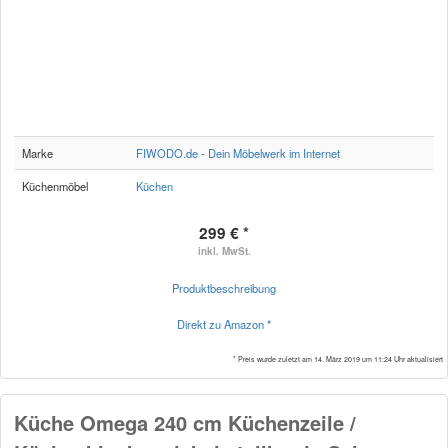
Marke
FIWODO.de - Dein Möbelwerk im Internet
Küchenmöbel
Küchen
299 € *
inkl. MwSt.
Produktbeschreibung
Direkt zu Amazon *
* Preis wurde zuletzt am 14. März 2019 um 11:24 Uhr aktualisiert
Küche Omega 240 cm Küchenzeile /