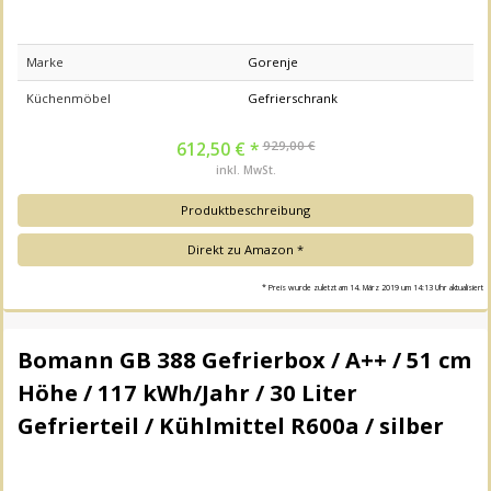
Marke
Gorenje
Küchenmöbel
Gefrierschrank
929,00 €
612,50 € *
inkl. MwSt.
Produktbeschreibung
Direkt zu Amazon *
* Preis wurde zuletzt am 14. März 2019 um 14:13 Uhr aktualisiert
Bomann GB 388 Gefrierbox / A++ / 51 cm
Höhe / 117 kWh/Jahr / 30 Liter
Gefrierteil / Kühlmittel R600a / silber