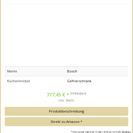
Marke
Bosch
Küchenmöbel
Gefrierschrank
1199,00 €
777,45 € *
inkl. MwSt.
Produktbeschreibung
Direkt zu Amazon *
* Preis wurde zuletzt am 14. März 2019 um 14:13 Uhr aktualisiert