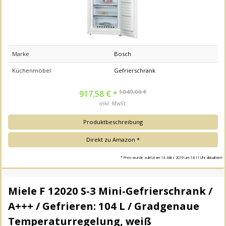
Marke
Bosch
Küchenmöbel
Gefrierschrank
1049,00 €
917,58 € *
inkl. MwSt.
Produktbeschreibung
Direkt zu Amazon *
* Preis wurde zuletzt am 14. März 2019 um 14:11 Uhr aktualisiert
Miele F 12020 S-3 Mini-Gefrierschrank /
A+++ / Gefrieren: 104 L / Gradgenaue
Temperaturregelung, weiß