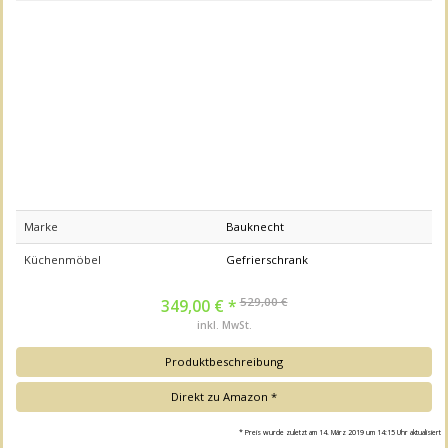
Marke
Bauknecht
Küchenmöbel
Gefrierschrank
529,00 €
349,00 € *
inkl. MwSt.
Produktbeschreibung
Direkt zu Amazon *
* Preis wurde zuletzt am 14. März 2019 um 14:15 Uhr aktualisiert