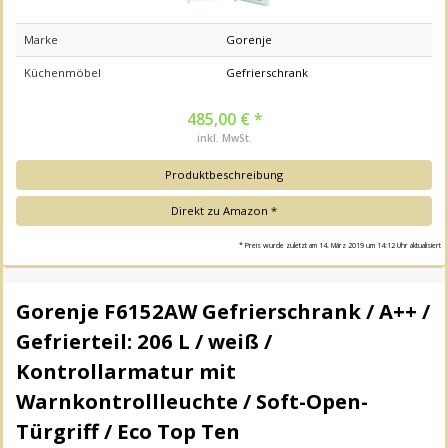
Marke
Gorenje
Küchenmöbel
Gefrierschrank
485,00 € *
inkl. MwSt.
Produktbeschreibung
Direkt zu Amazon *
* Preis wurde zuletzt am 14. März 2019 um 14:12 Uhr aktualisiert
Gorenje F6152AW Gefrierschrank / A++ /
Gefrierteil: 206 L / weiß /
Kontrollarmatur mit
Warnkontrollleuchte / Soft-Open-
Türgriff / Eco Top Ten