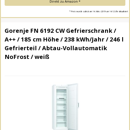
Direkt zu Amazon *
* Preis wurde zuletzt am 14. März 2019 um 14:12 Uhr aktualisiert
Gorenje FN 6192 CW Gefrierschrank /
A++ / 185 cm Höhe / 238 kWh/Jahr / 246 l
Gefrierteil / Abtau-Vollautomatik
NoFrost / weiß