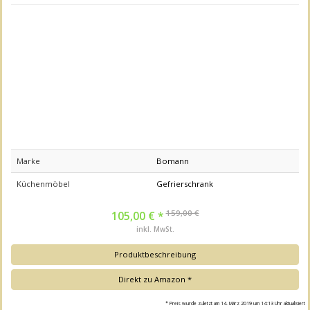
Marke
Bomann
Küchenmöbel
Gefrierschrank
159,00 €
105,00 € *
inkl. MwSt.
Produktbeschreibung
Direkt zu Amazon *
* Preis wurde zuletzt am 14. März 2019 um 14:13 Uhr aktualisiert