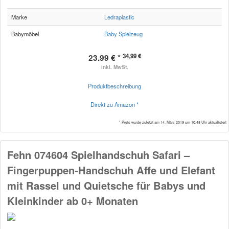
Marke
Ledraplastic
Babymöbel
Baby Spielzeug
34,99 €
23.99 € *
inkl. MwSt.
Produktbeschreibung
Direkt zu Amazon *
* Preis wurde zuletzt am 14. März 2019 um 10:48 Uhr aktualisiert
Fehn 074604 Spielhandschuh Safari –
Fingerpuppen-Handschuh Affe und Elefant
mit Rassel und Quietsche für Babys und
Kleinkinder ab 0+ Monaten