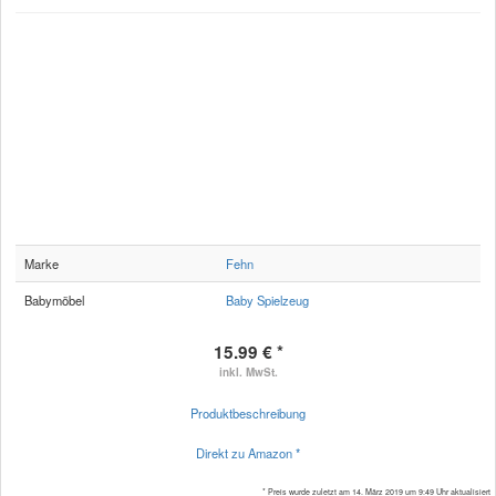
Marke
Fehn
Babymöbel
Baby Spielzeug
15.99 € *
inkl. MwSt.
Produktbeschreibung
Direkt zu Amazon *
* Preis wurde zuletzt am 14. März 2019 um 9:49 Uhr aktualisiert