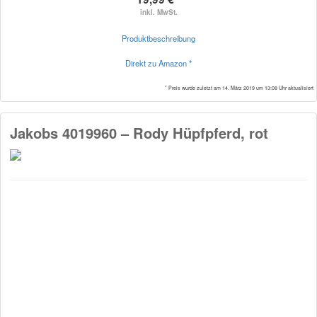
inkl. MwSt.
Produktbeschreibung
Direkt zu Amazon *
* Preis wurde zuletzt am 14. März 2019 um 13:08 Uhr aktualisiert
Jakobs 4019960 – Rody Hüpfpferd, rot