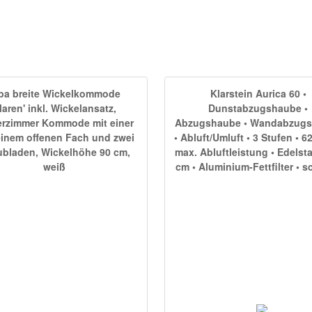
ba breite Wickelkommode
Klarstein Aurica 60 •
Maren' inkl. Wickelansatz,
Dunstabzugshaube •
erzimmer Kommode mit einer
Abzugshaube • Wandabzug
einem offenen Fach und zwei
• Abluft/Umluft • 3 Stufen • 6
bladen, Wickelhöhe 90 cm,
max. Abluftleistung • Edelsta
weiß
cm • Aluminium-Fettfilter • 