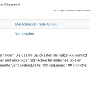
m Affiliatepartner
* am 15. August 2019 um 14:41 Uhr aktualisiert
Merschbrock Trade GmbH
Sandkasten
erhindern Sie das Ihr Sandkasten als Katzenklo genutzt
bar und absenkbar Sitzflächen für einfaches Spielen
enmaße Sandkasten:Breite: 100 cmLänge: 100 cmHöhe: