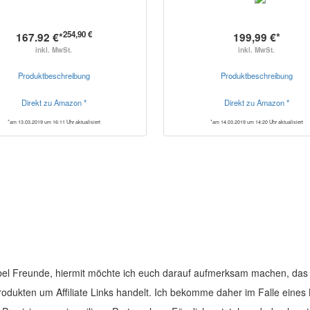
254,90 €
167.92 €*
199,99 €*
inkl. MwSt.
inkl. MwSt.
Produktbeschreibung
Produktbeschreibung
Direkt zu Amazon *
Direkt zu Amazon *
*am 13.03.2019 um 16:11 Uhr aktualisiert
*am 14.03.2019 um 14:20 Uhr aktualisiert
el Freunde, hiermit möchte ich euch darauf aufmerksam machen, das 
Produkten um Affiliate Links handelt. Ich bekomme daher im Falle eines