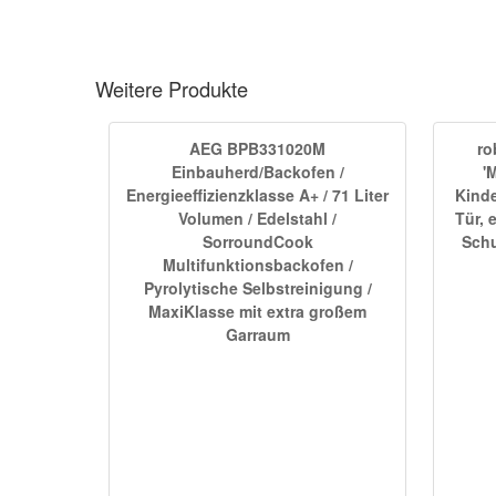
Weitere Produkte
AEG BPB331020M
ro
Einbauherd/Backofen /
'
Energieeffizienzklasse A+ / 71 Liter
Kind
Volumen / Edelstahl /
Tür, 
SorroundCook
Schu
Multifunktionsbackofen /
Pyrolytische Selbstreinigung /
MaxiKlasse mit extra großem
Garraum