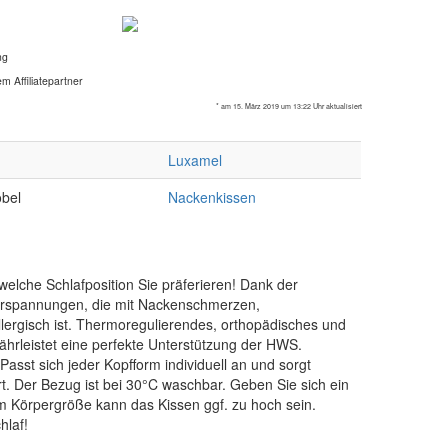
ng
m Affiliatepartner
* am 15. März 2019 um 13:22 Uhr aktualisiert
Luxamel
bel
Nackenkissen
elche Schlafposition Sie präferieren! Dank der
Verspannungen, die mit Nackenschmerzen,
lergisch ist. Thermoregulierendes, orthopädisches und
ährleistet eine perfekte Unterstützung der HWS.
sst sich jeder Kopfform individuell an und sorgt
t. Der Bezug ist bei 30°C waschbar. Geben Sie sich ein
m Körpergröße kann das Kissen ggf. zu hoch sein.
hlaf!