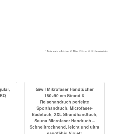
* Preis wurde zuletzt am 15. März 2019 um 13:22 Uhr aktualisiert
ular,
Giwil Mikrofaser Handtücher
BBQ
180×90 cm Strand &
Reisehandtuch perfekte
Sporthandtuch, Microfaser-
Badetuch, XXL Strandhandtuch,
Sauna Microfaser Handtuch –
Schnelltrocknend, leicht und ultra
saugfähig Violett