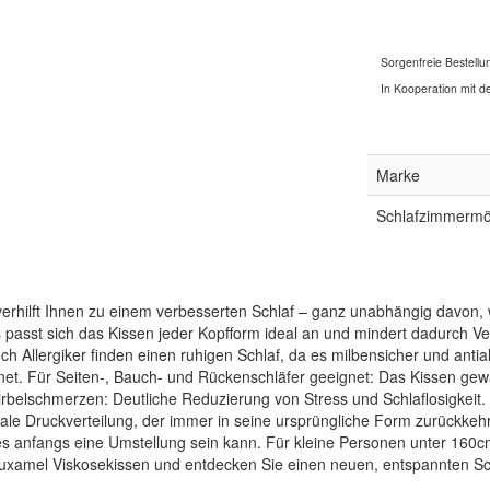
Sorgenfreie Bestellu
In Kooperation mit de
Marke
Schlafzimmermö
erhilft Ihnen zu einem verbesserten Schlaf – ganz unabhängig davon, w
 passt sich das Kissen jeder Kopfform ideal an und mindert dadurch 
llergiker finden einen ruhigen Schlaf, da es milbensicher und antial
ignet. Für Seiten-, Bauch- und Rückenschläfer geeignet: Das Kissen gew
belschmerzen: Deutliche Reduzierung von Stress und Schlaflosigkeit. Pa
ale Druckverteilung, der immer in seine ursprüngliche Form zurückkehr
s anfangs eine Umstellung sein kann. Für kleine Personen unter 160c
uxamel Viskosekissen und entdecken Sie einen neuen, entspannten Sc