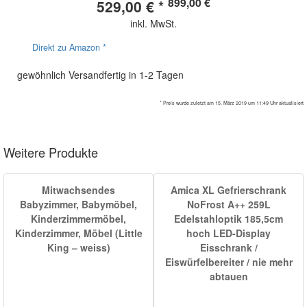
899,00 €
529,00 € *
inkl. MwSt.
Direkt zu Amazon *
gewöhnlich Versandfertig in 1-2 Tagen
* Preis wurde zuletzt am 15. März 2019 um 11:49 Uhr aktualisiert
Weitere Produkte
Mitwachsendes
Amica XL Gefrierschrank
Babyzimmer, Babymöbel,
NoFrost A++ 259L
Kinderzimmermöbel,
Edelstahloptik 185,5cm
Kinderzimmer, Möbel (Little
hoch LED-Display
King – weiss)
Eisschrank /
Eiswürfelbereiter / nie mehr
abtauen