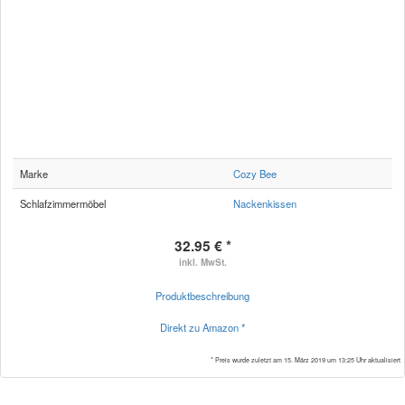
Marke
Cozy Bee
Schlafzimmermöbel
Nackenkissen
32.95 € *
inkl. MwSt.
Produktbeschreibung
Direkt zu Amazon *
* Preis wurde zuletzt am 15. März 2019 um 13:25 Uhr aktualisiert