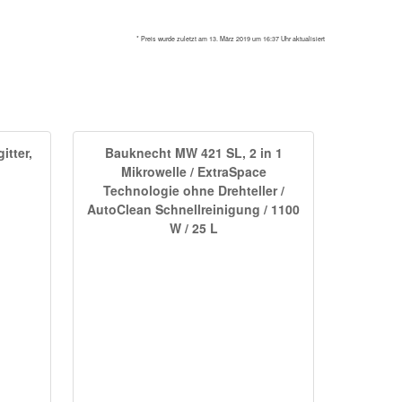
* Preis wurde zuletzt am 13. März 2019 um 16:37 Uhr aktualisiert
itter,
Bauknecht MW 421 SL, 2 in 1
Mikrowelle / ExtraSpace
Technologie ohne Drehteller /
AutoClean Schnellreinigung / 1100
W / 25 L