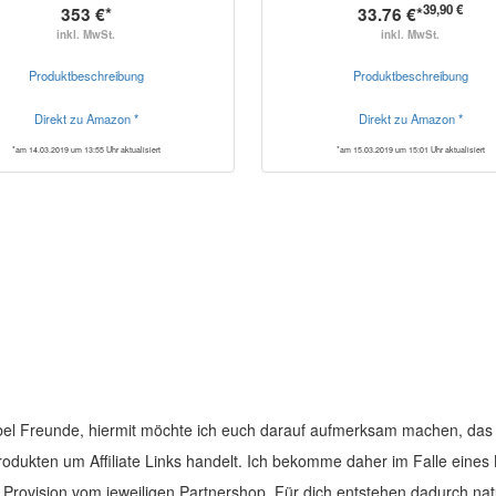
39,90 €
353 €*
33.76 €*
inkl. MwSt.
inkl. MwSt.
Produktbeschreibung
Produktbeschreibung
Direkt zu Amazon *
Direkt zu Amazon *
*am 14.03.2019 um 13:55 Uhr aktualisiert
*am 15.03.2019 um 15:01 Uhr aktualisiert
el Freunde, hiermit möchte ich euch darauf aufmerksam machen, das 
Produkten um Affiliate Links handelt. Ich bekomme daher im Falle eines
e Provision vom jeweiligen Partnershop. Für dich entstehen dadurch nat