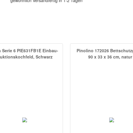
gewöhnlich Versandfertig in 1-2 Tagen
 Serie 6 PIE631FB1E Einbau-
Pinolino 172026 Bettschutzg
duktionskochfeld, Schwarz
90 x 33 x 36 cm, natur