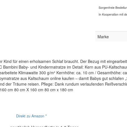
Sorgenfreie Bestellu
In Kooperation mit de
Marke
hr Kind für einen erholsamen Schlaf braucht. Der Bezug mit eingearbei
BC Bambini Baby- und Kindermatratze im Detail: Kern aus PU-Kaltscha
earbeitete Klimawatte 300 g/m² Kernhöhe: ca. 10 cm / Gesamthöhe: ca.
ymatratze aus Kaltschaum online kaufen – damit Babys gut schlafen „
and der Träume reisen. Pflege: Dank rundum verlaufenden Reißverschlu
 160 cm 80 cm X 160 cm 80 cm x 180 cm
Direkt zu Amazon *