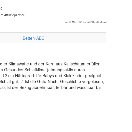
ng
m Affiliatepartner
* am 13. März 2019 um 16:37 Uhr aktualisiert
Betten-ABC
teter Klimawatte und der Kern aus Kaltschaum erfüllen
um Gesundes Schlafklima (atmungsaktiv durch
 12 cm Härtegrad: für Babys und Kleinkinder geeignet
Schlaf gut…“ Ist die Gute-Nacht-Geschichte vorgelesen,
ss ist der Bezug abnehmbar, teilbar und waschbar bis