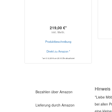
219,00 €*
inkl. MwSt.
Produktbeschreibung
Direkt zu Amazon *
*am 5.12.2019 um 20:10 Uhr aktualisiert
Hinweis
Bezahlen über Amazon
*Liebe Möb
bei allen 
Lieferung durch Amazon
eine klein