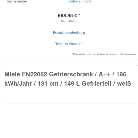
Küchenmöbel
Gefrierschrank
688,95 € *
inkl. MwSt.
Produktbeschreibung
Direkt zu Amazon *
* Preis wurde zuletzt am 14. März 2019 um 14:12 Uhr aktualisiert
Miele FN22062 Gefrierschrank / A++ / 186
kWh/Jahr / 131 cm / 149 L Gefrierteil / weiß