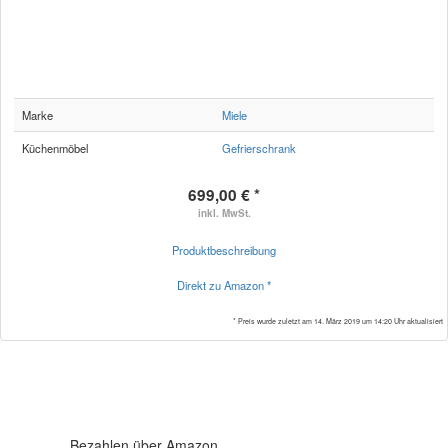
Marke
Miele
Küchenmöbel
Gefrierschrank
699,00 € *
inkl. MwSt.
Produktbeschreibung
Direkt zu Amazon *
* Preis wurde zuletzt am 14. März 2019 um 14:20 Uhr aktualisiert
Bezahlen über Amazon