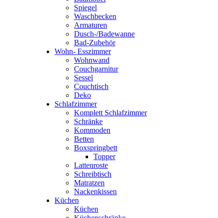
Spiegel
Waschbecken
Armaturen
Dusch-/Badewanne
Bad-Zubehör
Wohn- Esszimmer
Wohnwand
Couchgarnitur
Sessel
Couchtisch
Deko
Schlafzimmer
Komplett Schlafzimmer
Schränke
Kommoden
Betten
Boxspringbett
Topper
Lattenroste
Schreibtisch
Matratzen
Nackenkissen
Küchen
Küchen
Küchenschränke