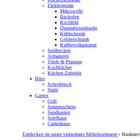
Elektrogeräte
Mikrowelle
Backofen
Kochfeld
Dunstabzugshaube
Kühlschrank
Gefrierschrank
Kaffeevollautomat
Spülbecken
Armaturen
Töpfe & Pfannen
Kochbücher
Küchen-Zubehör
Büro
Schreibtisch
Stuhl
Garten
Grill
Sonnenschirm
Sandkasten
Spielhaus
Gartenhaus
Entdecken sie unser vielseitiges Möbelsortiment
» Bauknec