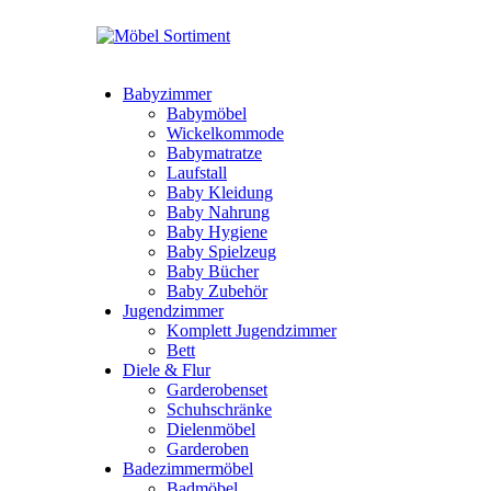
Babyzimmer
Babymöbel
Wickelkommode
Babymatratze
Laufstall
Baby Kleidung
Baby Nahrung
Baby Hygiene
Baby Spielzeug
Baby Bücher
Baby Zubehör
Jugendzimmer
Komplett Jugendzimmer
Bett
Diele & Flur
Garderobenset
Schuhschränke
Dielenmöbel
Garderoben
Badezimmermöbel
Badmöbel