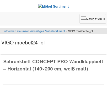
Toggle
Navigation
navigatio
Entdecken sie unser vielseitiges Möbelsortiment
» VIGO moebel24_pl
VIGO moebel24_pl
Schrankbett CONCEPT PRO Wandklappbett
– Horizontal (140×200 cm, weiß matt)