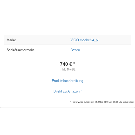
Marke
VIGO moebel24_pl
Schlafzimmermöbel
Betten
740 € *
inkl. MwSt.
Produktbeschreibung
Direkt zu Amazon *
* Preis wurde zuletzt am 15. März 2019 um 11:17 Uhr aktualisiert