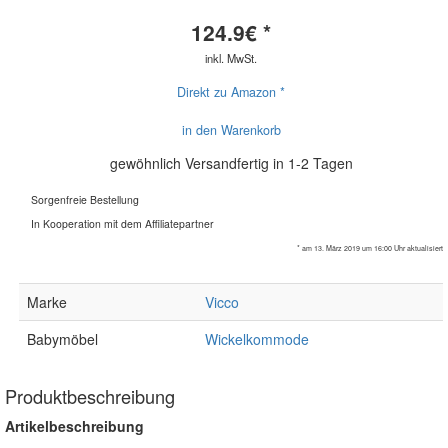
124.9
€ *
inkl. MwSt.
Direkt zu Amazon *
in den Warenkorb
gewöhnlich Versandfertig in 1-2 Tagen
Sorgenfreie Bestellung
In Kooperation mit dem Affiliatepartner
* am 13. März 2019 um 16:00 Uhr aktualisiert
Marke
Vicco
Babymöbel
Wickelkommode
Produktbeschreibung
Artikelbeschreibung