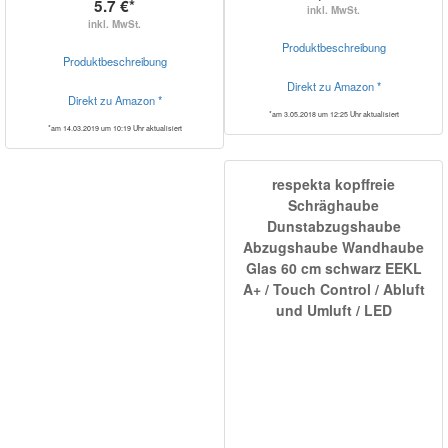
5.7 €*
inkl. MwSt.
inkl. MwSt.
Produktbeschreibung
Produktbeschreibung
Direkt zu Amazon *
Direkt zu Amazon *
*am 3.05.2018 um 12:25 Uhr aktualisiert
*am 14.03.2019 um 10:19 Uhr aktualisiert
respekta kopffreie
Schräghaube
Dunstabzugshaube
Abzugshaube Wandhaube
Glas 60 cm schwarz EEKL
A+ / Touch Control / Abluft
und Umluft / LED