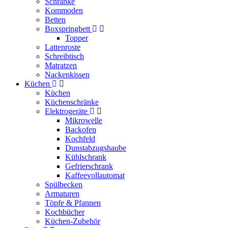
Schränke
Kommoden
Betten
Boxspringbett
Topper
Lattenroste
Schreibtisch
Matratzen
Nackenkissen
Küchen
Küchen
Küchenschränke
Elektrogeräte
Mikrowelle
Backofen
Kochfeld
Dunstabzugshaube
Kühlschrank
Gefrierschrank
Kaffeevollautomat
Spülbecken
Armaturen
Töpfe & Pfannen
Kochbücher
Küchen-Zubehör