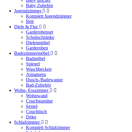
Baby Bücher
Baby Zubehör
Jugendzimmer
Komplett Jugendzimmer
Bett
Diele & Flur
Garderobenset
Schuhschränke
Dielenmöbel
Garderoben
Badezimmermöbel
Badmöbel
Spiegel
Waschbecken
Armaturen
Dusch-/Badewanne
Bad-Zubehör
Wohn- Esszimmer
Wohnwand
Couchgarnitur
Sessel
Couchtisch
Deko
Schlafzimmer
Komplett Schlafzimmer