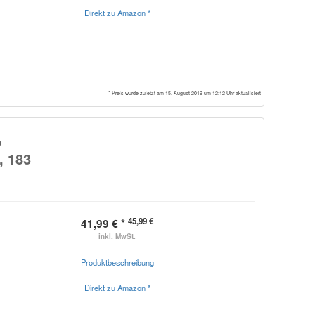
Direkt zu Amazon *
* Preis wurde zuletzt am 15. August 2019 um 12:12 Uhr aktualisiert
,
, 183
45,99 €
41,99 € *
inkl. MwSt.
Produktbeschreibung
Direkt zu Amazon *