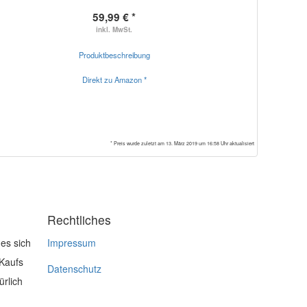
59,99 € *
inkl. MwSt.
Produktbeschreibung
Direkt zu Amazon *
* Preis wurde zuletzt am 13. März 2019 um 16:58 Uhr aktualisiert
Rechtliches
es sich
Impressum
 Kaufs
Datenschutz
ürlich