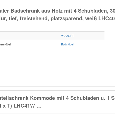
r Badschrank aus Holz mit 4 Schubladen, 30
r, tief, freistehend, platzsparend, weiß LHC4
VASAGLE
ermöbel
Badmöbel
ellschrank Kommode mit 4 Schubladen u. 1 S
x H x T) LHC41W …