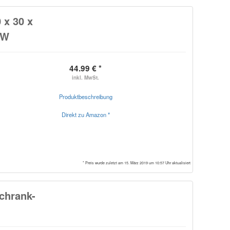
 x 30 x
0W
44.99 € *
inkl. MwSt.
Produktbeschreibung
Direkt zu Amazon *
* Preis wurde zuletzt am 15. März 2019 um 10:57 Uhr aktualisiert
chrank-