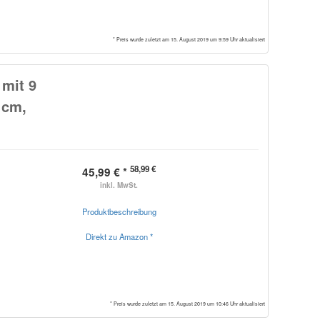
* Preis wurde zuletzt am 15. August 2019 um 9:59 Uhr aktualisiert
 mit 9
 cm,
58,99 €
45,99 € *
inkl. MwSt.
Produktbeschreibung
Direkt zu Amazon *
* Preis wurde zuletzt am 15. August 2019 um 10:46 Uhr aktualisiert