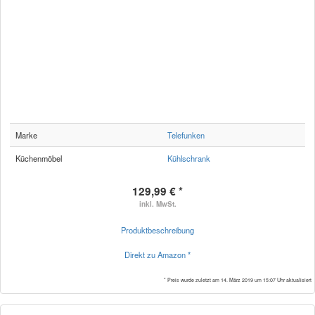
Marke
Telefunken
Küchenmöbel
Kühlschrank
129,99 € *
inkl. MwSt.
Produktbeschreibung
Direkt zu Amazon *
* Preis wurde zuletzt am 14. März 2019 um 15:07 Uhr aktualisiert