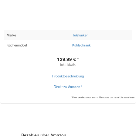
Marke
Telefunken
Küchenmöbel
Kühlschrank
129.99 € *
inkl. MwSt.
Produktbeschreibung
Direkt zu Amazon *
* Preis wurde zuletzt am 14. März 2019 um 12:54 Uhr aktualisiert
Bezahlen über Amazon