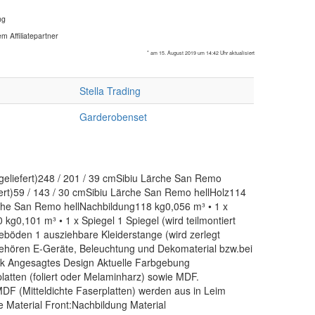
ng
m Affiliatepartner
* am 15. August 2019 um 14:42 Uhr aktualisiert
Stella Trading
Garderobenset
geliefert)248 / 201 / 39 cmSibiu Lärche San Remo
ert)59 / 143 / 30 cmSibiu Lärche San Remo hellHolz114
ärche San Remo hellNachbildung118 kg0,056 m³ • 1 x
g0,101 m³ • 1 x Spiegel 1 Spiegel (wird teilmontiert
eböden 1 ausziehbare Kleiderstange (wird zerlegt
 gehören E-Geräte, Beleuchtung und Dekomaterial bzw.bei
tik Angesagtes Design Aktuelle Farbgebung
latten (foliert oder Melaminharz) sowie MDF.
DF (Mitteldichte Faserplatten) werden aus in Leim
e Material Front:Nachbildung Material