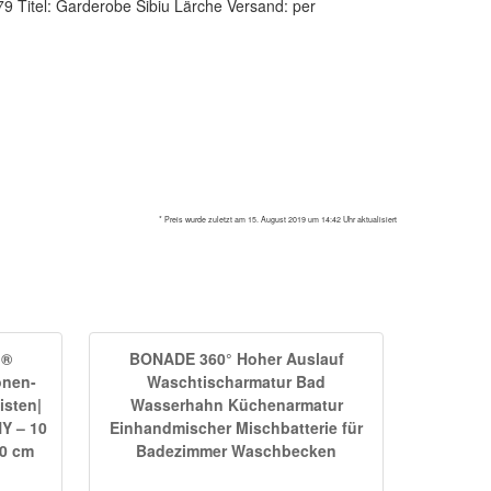
9 Titel: Garderobe Sibiu Lärche Versand: per
* Preis wurde zuletzt am 15. August 2019 um 14:42 Uhr aktualisiert
n®
BONADE 360° Hoher Auslauf
onen-
Waschtischarmatur Bad
isten|
Wasserhahn Küchenarmatur
Y – 10
Einhandmischer Mischbatterie für
0 cm
Badezimmer Waschbecken