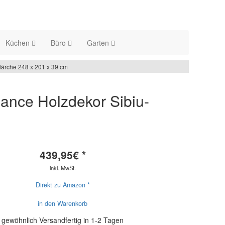
Küchen
Büro
Garten
ärche 248 x 201 x 39 cm
ance Holzdekor Sibiu-
439,95
€ *
inkl. MwSt.
Direkt zu Amazon *
in den Warenkorb
gewöhnlich Versandfertig in 1-2 Tagen