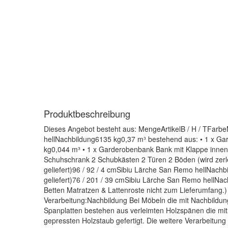
Produktbeschreibung
Dieses Angebot besteht aus: MengeArtikelB / H / TFarbeM
hellNachbildung6135 kg0,37 m³ bestehend aus: • 1 x Gar
kg0,044 m³ • 1 x Garderobenbank Bank mit Klappe innen m
Schuhschrank 2 Schubkästen 2 Türen 2 Böden (wird zerleg
geliefert)96 / 92 / 4 cmSibiu Lärche San Remo hellNachb
geliefert)76 / 201 / 39 cmSibiu Lärche San Remo hellNa
Betten Matratzen & Lattenroste nicht zum Lieferumfang
Verarbeitung:Nachbildung Bei Möbeln die mit Nachbildung
Spanplatten bestehen aus verleimten Holzspänen die mit
gepressten Holzstaub gefertigt. Die weitere Verarbeitung