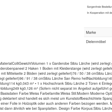
Sorgenfreie Bestellu
In Kooperation mit de
Marke
Dielenmöbel
aterialColliGewichtVolumen 1 x Garderobe Sibiu Lärche (wird zerlegt 
derobenpaneel 2 Haken 1 Boden mit Kleiderstange (wird zerlegt gelief
it Mittelseite 2 Böden (wird zerlegt geliefert)76 / 50 / 38 cmSibiu L
t geliefert)96 / 91 / 38 cmSibiu Lärche San Remo hellNachbildung140 k
ildung114 kg0,043 m³ • 1 x Hochschrank Sibiu Lärche 2 Türen 4 Einleg
chbildung249 kg0,126 m³ (Sofern nicht separat im Angebot aufgeführt
.) Basisdaten Farbe:Weiss Farbefamilie:Weiss Stil:Modern Moderne Op
 deklariert sind handelt es sich meist um Kunststoffbeschichtete Spanp
 einer Folie in Holzoptik oder auch anderen Farben bezogen werden. M
 ist dann ähnlich wie bei Spanplatten. Design Farbe Korpus:Sibiu Lärch