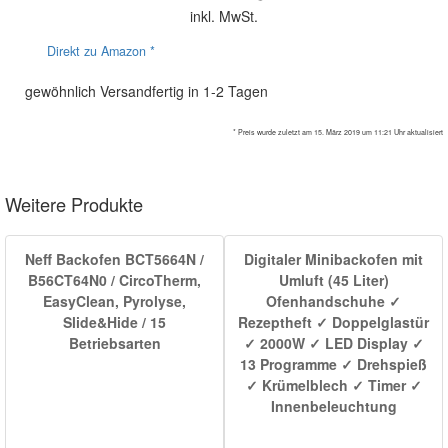
inkl. MwSt.
Direkt zu Amazon *
gewöhnlich Versandfertig in 1-2 Tagen
* Preis wurde zuletzt am 15. März 2019 um 11:21 Uhr aktualisiert
Weitere Produkte
Neff Backofen BCT5664N /
Digitaler Minibackofen mit
B56CT64N0 / CircoTherm,
Umluft (45 Liter)
EasyClean, Pyrolyse,
Ofenhandschuhe ✓
Slide&Hide / 15
Rezeptheft ✓ Doppelglastür
Betriebsarten
✓ 2000W ✓ LED Display ✓
13 Programme ✓ Drehspieß
✓ Krümelblech ✓ Timer ✓
Innenbeleuchtung