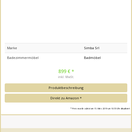
Marke
Simba Srl
Badezimmermöbel
Badmöbel
899 € *
inkl. MwSt.
Produktbeschreibung
Direkt zu Amazon *
* Preis wurde zuletzt am 15. März 2019 um 10:55 Uhr aktualisiert