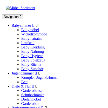
Toggle
Navigation
navigation
Babyzimmer
Babymöbel
Wickelkommode
Babymatratze
Laufstall
Baby Kleidung
Baby Nahrung
Baby Hygiene
Baby Spielzeug
Baby Bücher
Baby Zubehör
Jugendzimmer
Komplett Jugendzimmer
Bett
Diele & Flur
Garderobenset
Schuhschränke
Dielenmöbel
Garderoben
Badezimmermöbel