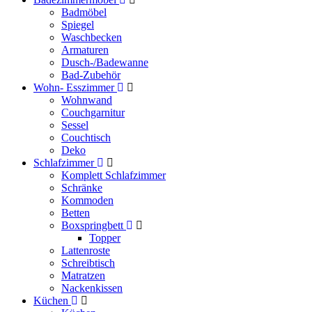
Badmöbel
Spiegel
Waschbecken
Armaturen
Dusch-/Badewanne
Bad-Zubehör
Wohn- Esszimmer
Wohnwand
Couchgarnitur
Sessel
Couchtisch
Deko
Schlafzimmer
Komplett Schlafzimmer
Schränke
Kommoden
Betten
Boxspringbett
Topper
Lattenroste
Schreibtisch
Matratzen
Nackenkissen
Küchen