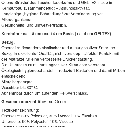
Offene Struktur des Taschenfederkerns und GELTEX inside im
Kernaufbau zusammengefügt = Atmungsaktivität.
Langlebige „Hygiene-Behandlung“ zur Verminderung von
Mikroorganismen.
Gesundheits- und umweltverträglich.
Kernhöhe: ca. 18 cm (ca. 14 cm Basis | ca. 4 cm GELTEX)
Bezug:
Oberseite: Besonders elastischer und atmungsaktiver Smarttec-
Bezug in exzellenter Qualität, nicht versteppt. Direkter Kontakt mit
der Matratze für eine verbesserte Druckentlastung.
Die Unterseite ist mit atmungsaktiver Klimafaser versteppt.
Ökologisch hygienebehandelt – reduziert Bakterien und damit Milben
entscheidend.
Allergikergeeignet.
Waschbar bis 60° C.
Abnehmbar durch umlaufenden Reißverschluss.
Gesamtmatratzenhöhe: ca. 20 cm
Textilkennzeichnung:
Oberseite: 69% Polyester, 30% Lycocell, 1% Elasthan
Unterseite: 90% Polyester, 10% Viscose
Füllung Unterseite: 100% Polyester