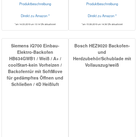
Produktbeschreibung
Produktbeschreibung
Direkt zu Amazon *
Direkt zu Amazon *
*am 14.03.2019 um 13:14 Uhr aktualisiert
*am 15.08.2019 um 14:36 Uhr aktualisiert
Siemens iQ700 Einbau-
Bosch HEZ9020 Backofen-
Elektro-Backofen
und
HB634GWB1 / Weiß / A+ /
Herdzubehör/Schublade mit
coolStart-kein Vorheizen /
Vollauszug/weiß
Backofentür mit SoftMove
für gedämpftes Öffnen und
Schließen / 4D Heißluft