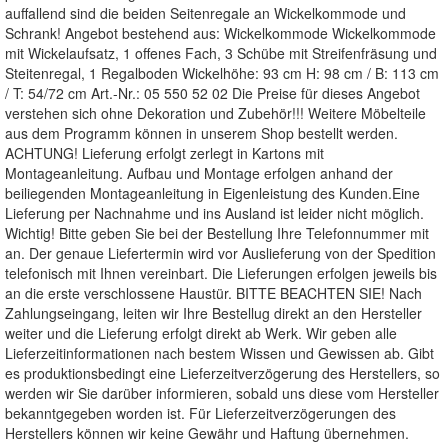
auffallend sind die beiden Seitenregale an Wickelkommode und
Schrank! Angebot bestehend aus: Wickelkommode Wickelkommode
mit Wickelaufsatz, 1 offenes Fach, 3 Schübe mit Streifenfräsung und
Steitenregal, 1 Regalboden Wickelhöhe: 93 cm H: 98 cm / B: 113 cm
/ T: 54/72 cm Art.-Nr.: 05 550 52 02 Die Preise für dieses Angebot
verstehen sich ohne Dekoration und Zubehör!!! Weitere Möbelteile
aus dem Programm können in unserem Shop bestellt werden.
ACHTUNG! Lieferung erfolgt zerlegt in Kartons mit
Montageanleitung. Aufbau und Montage erfolgen anhand der
beiliegenden Montageanleitung in Eigenleistung des Kunden.Eine
Lieferung per Nachnahme und ins Ausland ist leider nicht möglich.
Wichtig! Bitte geben Sie bei der Bestellung Ihre Telefonnummer mit
an. Der genaue Liefertermin wird vor Auslieferung von der Spedition
telefonisch mit Ihnen vereinbart. Die Lieferungen erfolgen jeweils bis
an die erste verschlossene Haustür. BITTE BEACHTEN SIE! Nach
Zahlungseingang, leiten wir Ihre Bestellug direkt an den Hersteller
weiter und die Lieferung erfolgt direkt ab Werk. Wir geben alle
Lieferzeitinformationen nach bestem Wissen und Gewissen ab. Gibt
es produktionsbedingt eine Lieferzeitverzögerung des Herstellers, so
werden wir Sie darüber informieren, sobald uns diese vom Hersteller
bekanntgegeben worden ist. Für Lieferzeitverzögerungen des
Herstellers können wir keine Gewähr und Haftung übernehmen.