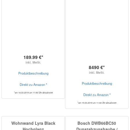
189.99 €*
inkl. MwSt.
8490 €*
inkl. MwSt.
Produktbeschreibung
Produktbeschreibung
Direkt zu Amazon *
*am 14.03.2019 um 11:56 Uhr aktualisiert
Direkt zu Amazon *
*am 15.03.2019 um 11:44 Uhr aktualisiert
Wohnwand Lyra Black
Bosch DWB66BC50
Hochglanz
Dunstabzugshaube /