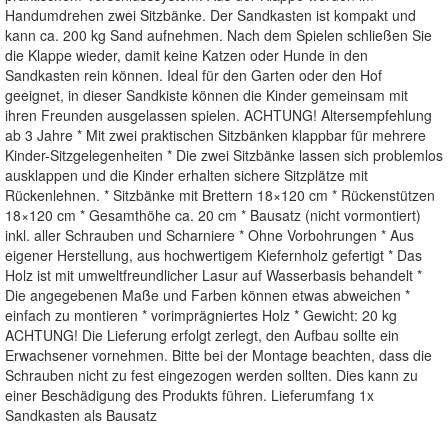
Handumdrehen zwei Sitzbänke. Der Sandkasten ist kompakt und
kann ca. 200 kg Sand aufnehmen. Nach dem Spielen schließen Sie
die Klappe wieder, damit keine Katzen oder Hunde in den
Sandkasten rein können. Ideal für den Garten oder den Hof
geeignet, in dieser Sandkiste können die Kinder gemeinsam mit
ihren Freunden ausgelassen spielen. ACHTUNG! Altersempfehlung
ab 3 Jahre * Mit zwei praktischen Sitzbänken klappbar für mehrere
Kinder-Sitzgelegenheiten * Die zwei Sitzbänke lassen sich problemlos
ausklappen und die Kinder erhalten sichere Sitzplätze mit
Rückenlehnen. * Sitzbänke mit Brettern 18×120 cm * Rückenstützen
18×120 cm * Gesamthöhe ca. 20 cm * Bausatz (nicht vormontiert)
inkl. aller Schrauben und Scharniere * Ohne Vorbohrungen * Aus
eigener Herstellung, aus hochwertigem Kiefernholz gefertigt * Das
Holz ist mit umweltfreundlicher Lasur auf Wasserbasis behandelt *
Die angegebenen Maße und Farben können etwas abweichen *
einfach zu montieren * vorimprägniertes Holz * Gewicht: 20 kg
ACHTUNG! Die Lieferung erfolgt zerlegt, den Aufbau sollte ein
Erwachsener vornehmen. Bitte bei der Montage beachten, dass die
Schrauben nicht zu fest eingezogen werden sollten. Dies kann zu
einer Beschädigung des Produkts führen. Lieferumfang 1x
Sandkasten als Bausatz