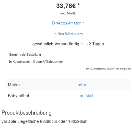
33,78
€ *
inkl. MwSt.
Direkt zu Amazon *
in den Warenkorb
gewöhnlich Versandfertig in 1-2 Tagen
Sorgenfreie Bestellung
In Kooperation mit dem Affiliatepartner
* am 10. Oktober 2019 um 23:11 Uhr aktualisiert
Marke
roba
Babymöbel
Laufstall
Produktbeschreibung
variable Liegefläche 68x96cm oder 100x96cm