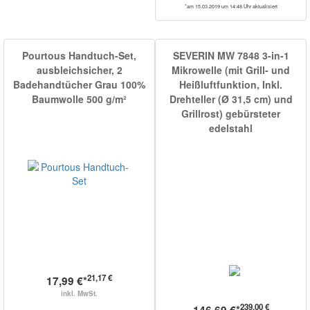
*am 15.03.2019 um 14:48 Uhr aktualisiert
Pourtous Handtuch-Set,
SEVERIN MW 7848 3-in-1
ausbleichsicher, 2
Mikrowelle (mit Grill- und
Badehandtücher Grau 100%
Heißluftfunktion, Inkl.
Baumwolle 500 g/m²
Drehteller (Ø 31,5 cm) und
Grillrost) gebürsteter
edelstahl
21,17 €
17,99 €*
inkl. MwSt.
239,00 €
146.69 €*