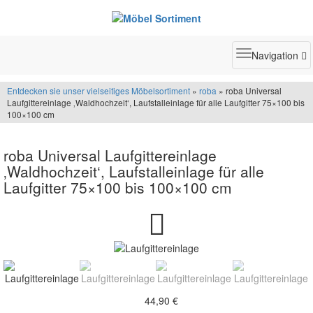
Toggle
Navigation
navigatio
Entdecken sie unser vielseitiges Möbelsortiment
»
roba
» roba Universal
Laufgittereinlage ‚Waldhochzeit‘, Laufstalleinlage für alle Laufgitter 75×100 bis
100×100 cm
roba Universal Laufgittereinlage
‚Waldhochzeit‘, Laufstalleinlage für alle
Laufgitter 75×100 bis 100×100 cm
44,90 €