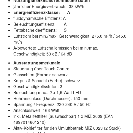
Nutzungsmerkmale/Technische Daten
jährlicher Energieverbrauch: 38 kW/h
Energieeffizienzklasse: A
fluiddynamische Effizienz: A
Beleuchtungseffizienz: A
Fettabscheideeffizienz: S
Luftstrom bei min./max. Geschwindigkeit: 275,0 m³/h / 545,0
m³/h
A-bewertete Luftschallemission bei min./max.
Geschwindigkeit: 50 dB / 64 dB
Ausstattungsmerkmale
Steuerung über Touch Control
Glasschirm (Farbe): schwarz
Korpus & Schacht (Farbe): schwarz
Geschwindigkeitsstufen: 3
Beleuchtung max.: 2 x 1,5 Watt LED
Rohranschluss (Durchmesser): 150 mm
Spannung / Frequenz: 220-240 V / 50 Hz
Anschlusswert: 168 Watt
inkl. Metallfettfilter (auswaschbar) 1 x MIZ 2009 (EAN:
4897014601240)
Aktiv-Kohlefilter für den Umluftbetrieb MIZ 0023 (2 Stück)