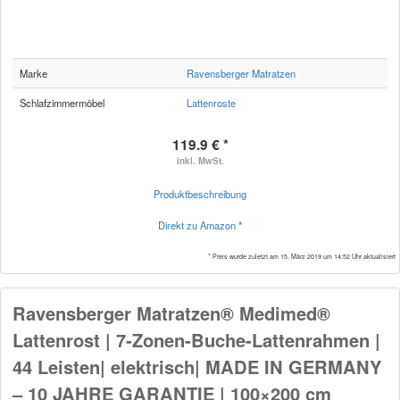
Marke
Ravensberger Matratzen
Schlafzimmermöbel
Lattenroste
119.9 € *
inkl. MwSt.
Produktbeschreibung
Direkt zu Amazon *
* Preis wurde zuletzt am 15. März 2019 um 14:52 Uhr aktualisiert
Ravensberger Matratzen® Medimed®
Lattenrost | 7-Zonen-Buche-Lattenrahmen |
44 Leisten| elektrisch| MADE IN GERMANY
– 10 JAHRE GARANTIE | 100×200 cm