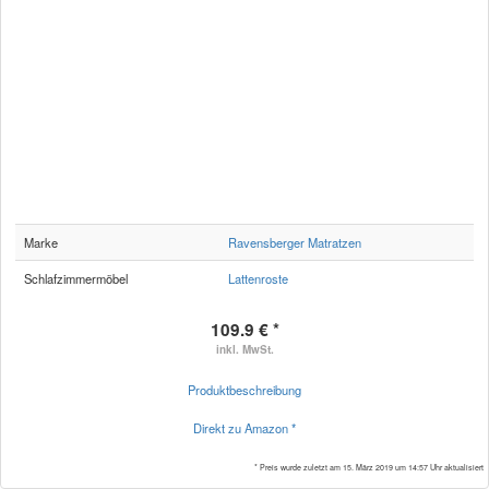
Marke
Ravensberger Matratzen
Schlafzimmermöbel
Lattenroste
109.9 € *
inkl. MwSt.
Produktbeschreibung
Direkt zu Amazon *
* Preis wurde zuletzt am 15. März 2019 um 14:57 Uhr aktualisiert