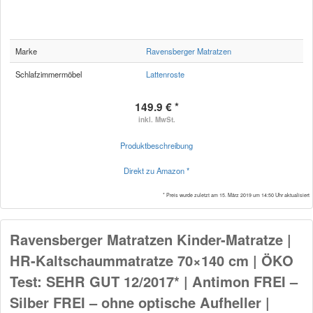
Marke
Ravensberger Matratzen
Schlafzimmermöbel
Lattenroste
149.9 € *
inkl. MwSt.
Produktbeschreibung
Direkt zu Amazon *
* Preis wurde zuletzt am 15. März 2019 um 14:50 Uhr aktualisiert
Ravensberger Matratzen Kinder-Matratze |
HR-Kaltschaummatratze 70×140 cm | ÖKO
Test: SEHR GUT 12/2017* | Antimon FREI –
Silber FREI – ohne optische Aufheller |