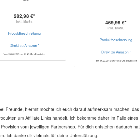
282,98 €*
469,99 €*
inkl. MwSt.
inkl. MwSt.
Produktbeschreibung
Produktbeschreibung
Direkt zu Amazon *
Direkt zu Amazon *
*am 15.03.2019 um 11:49 Uhr aktualisiert
*am 14.03.2019 um 10:58 Uhr aktualisiert
el Freunde, hiermit möchte ich euch darauf aufmerksam machen, das 
Produkten um Affiliate Links handelt. Ich bekomme daher im Falle eines
e Provision vom jeweiligen Partnershop. Für dich entstehen dadurch nat
en. Ich danke dir vielmals für deine Unterstützung.