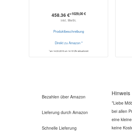
1029,00 €
458.36 €*
inkl. MwSt.
Produktbeschreibung
Direkt zu Amazon *
*am 14.03.2019 um 14:19 Uhr aktualisiert
Hinweis
Bezahlen über Amazon
*Liebe Möb
bei allen 
Lieferung durch Amazon
eine klein
keine Kost
Schnelle Lieferung