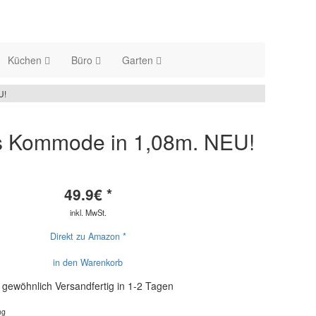
Küchen
Büro
Garten
U!
es Kommode in 1,08m. NEU!
49.9
€ *
inkl. MwSt.
Direkt zu Amazon *
in den Warenkorb
gewöhnlich Versandfertig in 1-2 Tagen
ng