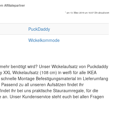
m Affiliatepartner
* am 13. März 2019 um 16:07 Uhr aktualisiert
PuckDaddy
Wickelkommode
 mehr benötigt wird? Unser Wickelaufsatz von Puckdaddy
 XXL Wickelaufsatz (108 cm) in weiß für alle IKEA
 schnelle Montage Befestigungsmaterial im Lieferumfang
assend zu all unseren Aufsätzen findet ihr
ndet ihr bei uns praktische Stauraumregale, für die
an. Unser Kundenservice steht euch bei allen Fragen