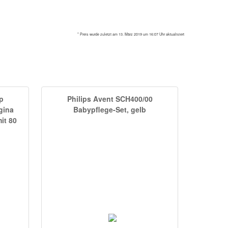
* Preis wurde zuletzt am 13. März 2019 um 16:07 Uhr aktualisiert
p
Philips Avent SCH400/00
gina
Babypflege-Set, gelb
it 80