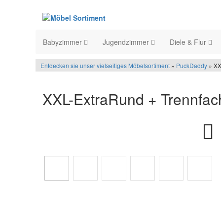
Babyzimmer
Jugendzimmer
Diele & Flur
Entdecken sie unser vielseitiges Möbelsortiment
»
PuckDaddy
» XX
XXL-ExtraRund + Trennfac