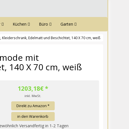
r
Küchen
Büro
Garten
, Kleiderschrank, Edelmatt und Beschichtet, 140 X 70 cm, weiß
ommode mit
t, 140 X 70 cm, weiß
1203,18
€ *
inkl. MwSt.
Direkt zu Amazon *
in den Warenkorb
ewöhnlich Versandfertig in 1-2 Tagen