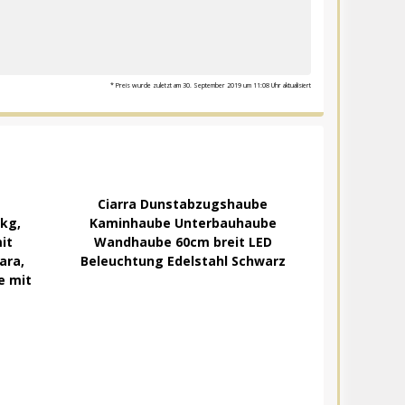
* Preis wurde zuletzt am 30. September 2019 um 11:08 Uhr aktualisiert
Ciarra Dunstabzugshaube
 kg,
Kaminhaube Unterbauhaube
it
Wandhaube 60cm breit LED
ara,
Beleuchtung Edelstahl Schwarz
e mit