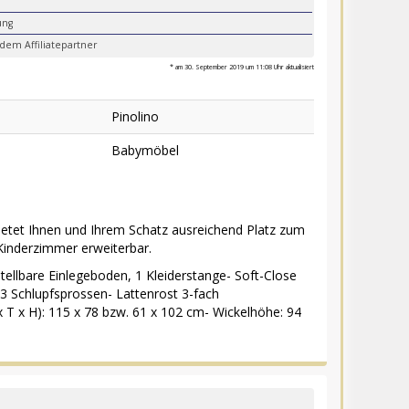
ung
dem Affiliatepartner
* am 30. September 2019 um 11:08 Uhr aktualisiert
Pinolino
Babymöbel
etet Ihnen und Ihrem Schatz ausreichend Platz zum
Kinderzimmer erweiterbar.
ellbare Einlegeboden, 1 Kleiderstange- Soft-Close
 3 Schlupfsprossen- Lattenrost 3-fach
T x H): 115 x 78 bzw. 61 x 102 cm- Wickelhöhe: 94