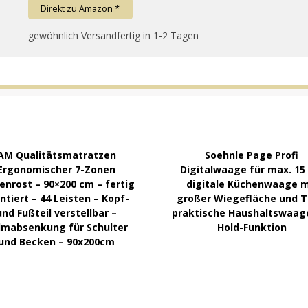
Direkt zu Amazon *
gewöhnlich Versandfertig in 1-2 Tagen
AM Qualitätsmatratzen
Soehnle Page Profi
Ergonomischer 7-Zonen
Digitalwaage für max. 15
enrost – 90×200 cm – fertig
digitale Küchenwaage m
tiert – 44 Leisten – Kopf-
großer Wiegefläche und T
und Fußteil verstellbar –
praktische Haushaltswaag
lmabsenkung für Schulter
Hold-Funktion
und Becken – 90x200cm