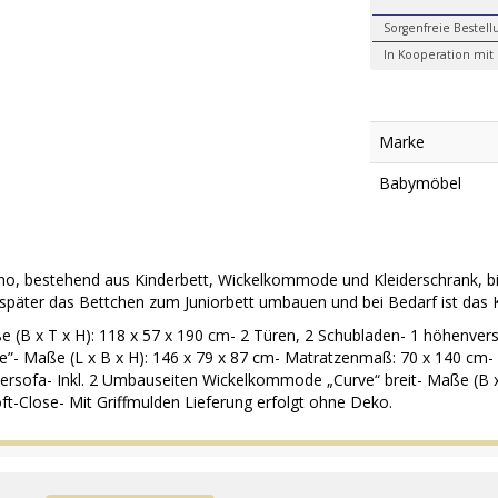
Sorgenfreie Bestell
In Kooperation mit 
Marke
Babymöbel
no, bestehend aus Kinderbett, Wickelkommode und Kleiderschrank, bi
päter das Bettchen zum Juniorbett umbauen und bei Bedarf ist das 
(B x T x H): 118 x 57 x 190 cm- 2 Türen, 2 Schubladen- 1 höhenverst
ve”- Maße (L x B x H): 146 x 79 x 87 cm- Matratzenmaß: 70 x 140 cm-
ersofa- Inkl. 2 Umbauseiten Wickelkommode „Curve“ breit- Maße (B x 
t-Close- Mit Griffmulden Lieferung erfolgt ohne Deko.