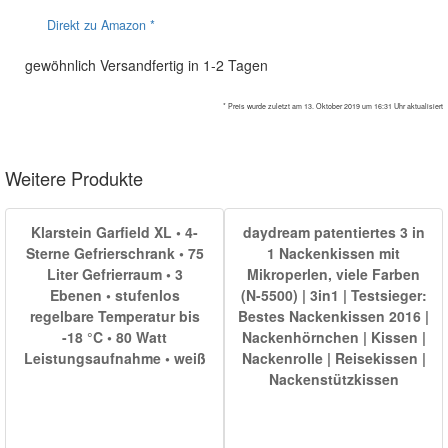
Direkt zu Amazon *
gewöhnlich Versandfertig in 1-2 Tagen
* Preis wurde zuletzt am 13. Oktober 2019 um 16:31 Uhr aktualisiert
Weitere Produkte
Klarstein Garfield XL • 4-
daydream patentiertes 3 in
Sterne Gefrierschrank • 75
1 Nackenkissen mit
Liter Gefrierraum • 3
Mikroperlen, viele Farben
Ebenen • stufenlos
(N-5500) | 3in1 | Testsieger:
regelbare Temperatur bis
Bestes Nackenkissen 2016 |
-18 °C • 80 Watt
Nackenhörnchen | Kissen |
Leistungsaufnahme • weiß
Nackenrolle | Reisekissen |
Nackenstützkissen