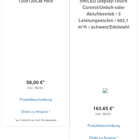
120x120CM Holz
cm/LED Display/Touch
Control/Umluft-oder
Abluftbetrieb / 3
Leistungsstufen / 603,1
m³/h / schwarz/Edelstahl
58,00 €*
inkl. MwSt.
Produktbeschreibung
163.65 €*
Direkt zu Amazon *
inkl. MwSt.
*am 15.08.2019 um 14:31 Uhr aktualisiert
Produktbeschreibung
Direkt zu Amazon *