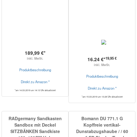
189,99 €*
19,95 €
16.24 €*
inkl. MwSt.
inkl. MwSt.
Produktbeschreibung
Produktbeschreibung
Direkt zu Amazon *
Direkt zu Amazon *
*am 14.03.2019 um 14:13 Uhr aktualisiert
*am 15.03.2019 um 13:28 Uhr aktualisiert
RADgermany Sandkasten
Bomann DU 771.1 G
Sandbox mit Deckel
Kopffreie vertikal-
SITZBÄNKEN Sandkiste
Dunstabzugshaube / / 60