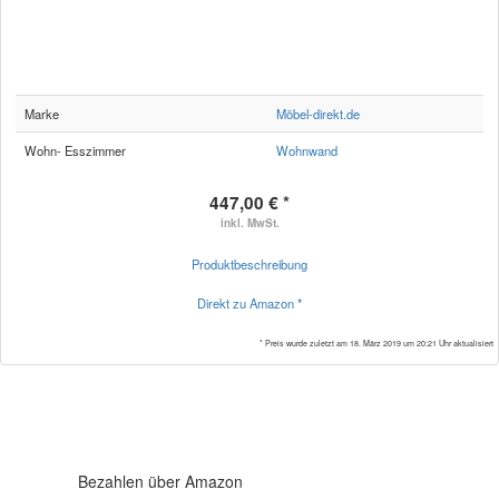
Marke
Möbel-direkt.de
Wohn- Esszimmer
Wohnwand
447,00 € *
inkl. MwSt.
Produktbeschreibung
Direkt zu Amazon *
* Preis wurde zuletzt am 18. März 2019 um 20:21 Uhr aktualisiert
Bezahlen über Amazon