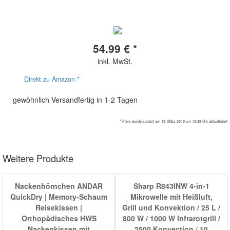
54.99 € *
inkl. MwSt.
Direkt zu Amazon *
gewöhnlich Versandfertig in 1-2 Tagen
* Preis wurde zuletzt am 15. März 2019 um 13:38 Uhr aktualisiert
Weitere Produkte
Nackenhörnchen ANDAR
Sharp R843INW 4-in-1
QuickDry | Memory-Schaum
Mikrowelle mit Heißluft,
Reisekissen |
Grill und Konvektion / 25 L /
Orthopädisches HWS
800 W / 1000 W Infrarotgrill /
Nackenkissen mit
2500 Konvection / 10