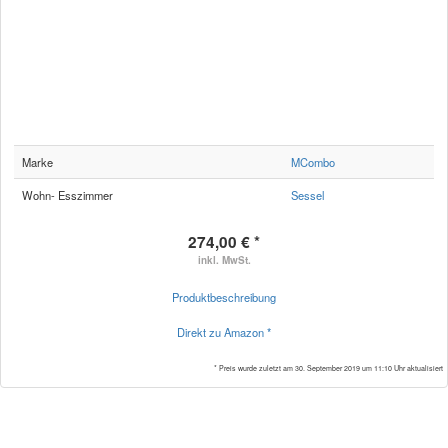
Marke
MCombo
Wohn- Esszimmer
Sessel
274,00 € *
inkl. MwSt.
Produktbeschreibung
Direkt zu Amazon *
* Preis wurde zuletzt am 30. September 2019 um 11:10 Uhr aktualisiert