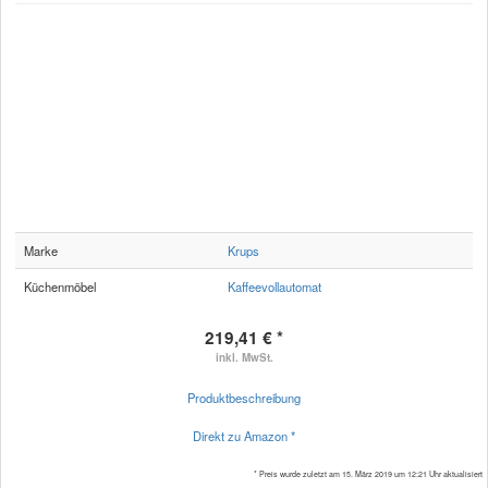
Marke
Krups
Küchenmöbel
Kaffeevollautomat
219,41 € *
inkl. MwSt.
Produktbeschreibung
Direkt zu Amazon *
* Preis wurde zuletzt am 15. März 2019 um 12:21 Uhr aktualisiert