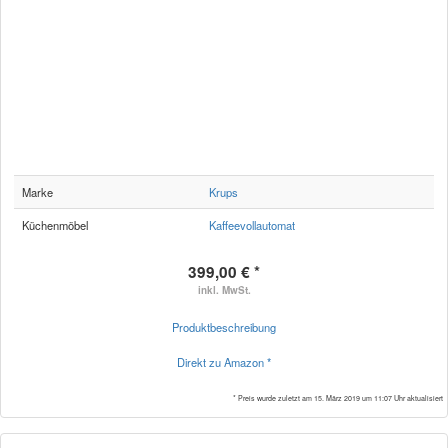
Marke
Krups
Küchenmöbel
Kaffeevollautomat
399,00 € *
inkl. MwSt.
Produktbeschreibung
Direkt zu Amazon *
* Preis wurde zuletzt am 15. März 2019 um 11:07 Uhr aktualisiert