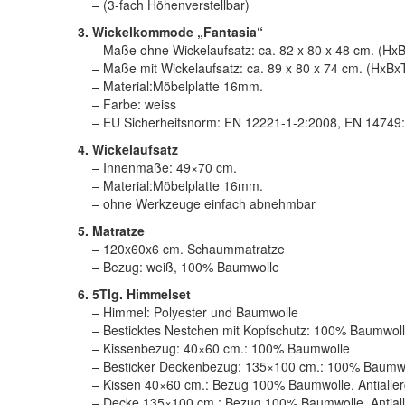
– (3-fach Höhenverstellbar)
3. Wickelkommode „Fantasia“
– Maße ohne Wickelaufsatz: ca. 82 x 80 x 48 cm. (Hx
– Maße mit Wickelaufsatz: ca. 89 x 80 x 74 cm. (HxBx
– Material:Möbelplatte 16mm.
– Farbe: weiss
– EU Sicherheitsnorm: EN 12221-1-2:2008, EN 14749
4. Wickelaufsatz
– Innenmaße: 49×70 cm.
– Material:Möbelplatte 16mm.
– ohne Werkzeuge einfach abnehmbar
5. Matratze
– 120x60x6 cm. Schaummatratze
– Bezug: weiß, 100% Baumwolle
6. 5Tlg. Himmelset
– Himmel: Polyester und Baumwolle
– Besticktes Nestchen mit Kopfschutz: 100% Baumwol
– Kissenbezug: 40×60 cm.: 100% Baumwolle
– Besticker Deckenbezug: 135×100 cm.: 100% Baumw
– Kissen 40×60 cm.: Bezug 100% Baumwolle, Antiallerg
– Decke 135×100 cm.: Bezug 100% Baumwolle, Antialle