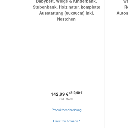
Babybett, Wiege & Kinderbank,
wa
Stubenbank, Holz natur, komplette
Re
Ausstattung (80x80cm) inkl.
Autos
Nestchen
219,90 €
142,99 €*
inkl. MwSt.
Produktbeschreibung
Direkt zu Amazon *