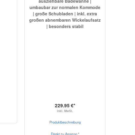
ausziehbare Badewanne |
umbaubar zur normalen Kommode
| große Schubladen | inkl. extra
großen abnembaren Wickelaufsatz
| besonders stabil
229.95 €*
inkl. MwSt.
Produktbeschreibung
Direkt zu Amazon *