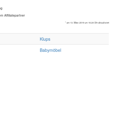
ng
m Affiliatepartner
* am 13. März 2019 um 16:24 Uhr aktualisiert
Klups
Babymöbel