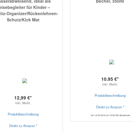
sserabweisend, ideal als
Becher, 350ml
isebegleiter für Kinder –
itz-Organizer/Rückenlehnen-
Schutz/Kick Mat
10.95 €*
inkl. MwSt.
Produktbeschreibung
12,99 €*
inkl. MwSt.
Direkt zu Amazon *
Produktbeschreibung
*am 14.03.2019 um 10:06 Uhr aktualisiert
Direkt zu Amazon *