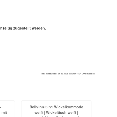
hzeitig zugestellt werden.
* Preis wurde zuletzt am 13. März 2019 um 16:24 Uhr aktualisiert
-
Belivin® 3in1 Wickelkommode
 mit
weiß | Wickeltisch weiß |