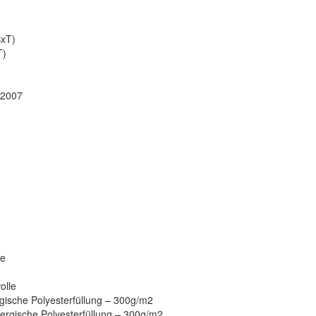
BxT)
T)
:2007
le
olle
ische Polyesterfüllung – 300g/m2
rgische Polyesterfüllung – 300g/m2