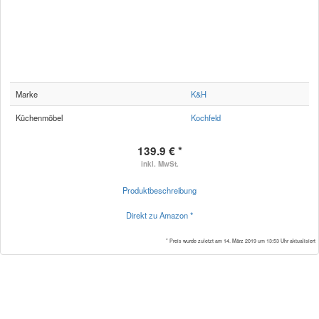
Marke
K&H
Küchenmöbel
Kochfeld
139.9 € *
inkl. MwSt.
Produktbeschreibung
Direkt zu Amazon *
* Preis wurde zuletzt am 14. März 2019 um 13:53 Uhr aktualisiert