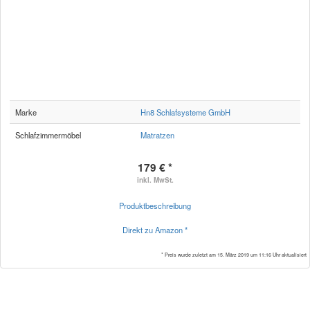
Marke
Hn8 Schlafsysteme GmbH
Schlafzimmermöbel
Matratzen
179 € *
inkl. MwSt.
Produktbeschreibung
Direkt zu Amazon *
* Preis wurde zuletzt am 15. März 2019 um 11:16 Uhr aktualisiert