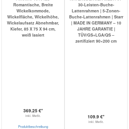
Romantische, Breite
30-Leisten-Buche-
Wickelkommode,
Lattenrahmen | 5-Zonen-
Wickelfläche, Wickelhöhe,
Buche-Lattenrahmen | Starr
Wickelaufsatz Abnehmbar,
| MADE IN GERMANY – 10
Kiefer, 85 X 75 X 94 cm,
JAHRE GARANTIE |
weiß lasiert
TÜV/GS+LGA/QS –
zertifiziert 90×200 cm
369.25 €*
109.9 €*
inkl. MwSt.
inkl. MwSt.
Produktbeschreibung