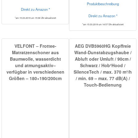
Produktbeschreibung
Direkt zu Amazon *
Direkt zu Amazon *
*am 15.03.2019 um 15:06 Uhr aktualisiert
*am 15.03.2019 um 14:57 Uhr aktualisiert
VELFONT – Frottee-
AEG DVB5960HG Kopffreie
Matratzenschoner aus
Wand-Dunstabzugshaube /
Baumwolle, wasserdicht
Abluft oder Umluft / 90cm /
und atmungsaktiv–
Schwarz / Hob²Hood /
verfügbar in verschiedenen
SilenceTech / max. 370 m³/h
Größen – 180×190/200cm
/ min. 69 – max. 77 dB(A) /
Touch-Bedienung