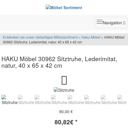
Toggle
Navigation
navigatio
Entdecken sie unser vielseitiges Möbelsortiment
»
Haku-Möbel
» HAKU Möbel
30962 Sitztruhe, Lederimitat, natur, 40 x 65 x 42 cm
HAKU Möbel 30962 Sitztruhe, Lederimitat,
natur, 40 x 65 x 42 cm
90,00 €
80,82
€ *