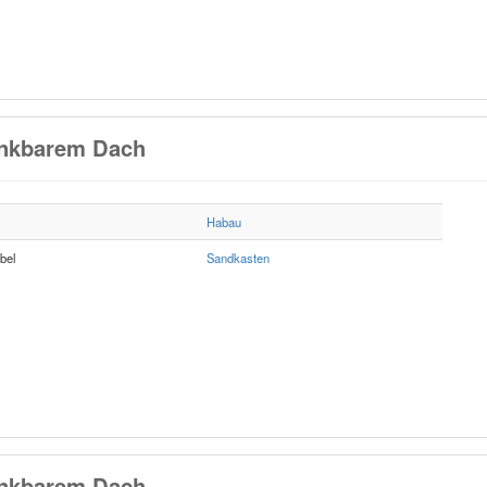
enkbarem Dach
Habau
bel
Sandkasten
enkbarem Dach