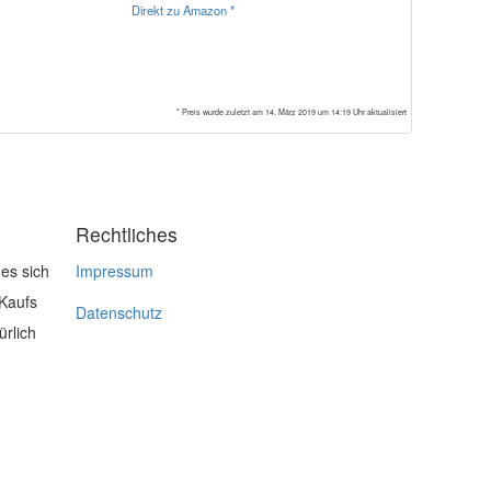
Direkt zu Amazon *
* Preis wurde zuletzt am 14. März 2019 um 14:19 Uhr aktualisiert
Rechtliches
es sich
Impressum
 Kaufs
Datenschutz
ürlich