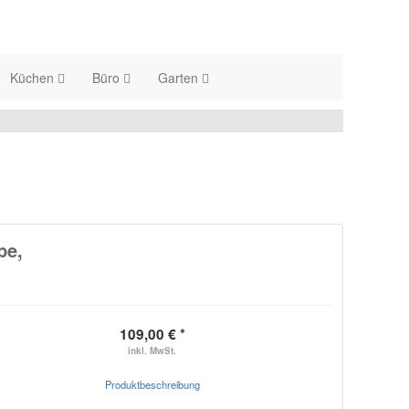
Küchen
Büro
Garten
be,
109,00 € *
inkl. MwSt.
Produktbeschreibung