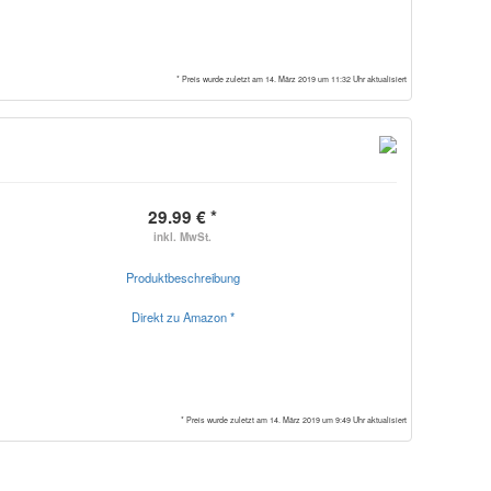
* Preis wurde zuletzt am 14. März 2019 um 11:32 Uhr aktualisiert
29.99 € *
inkl. MwSt.
Produktbeschreibung
Direkt zu Amazon *
* Preis wurde zuletzt am 14. März 2019 um 9:49 Uhr aktualisiert