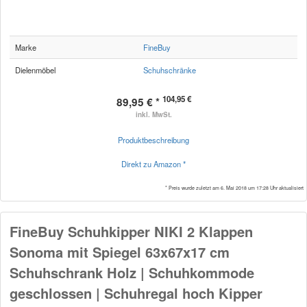
Marke
FineBuy
Dielenmöbel
Schuhschränke
104,95 €
89,95 € *
inkl. MwSt.
Produktbeschreibung
Direkt zu Amazon *
* Preis wurde zuletzt am 6. Mai 2018 um 17:28 Uhr aktualisiert
FineBuy Schuhkipper NIKI 2 Klappen
Sonoma mit Spiegel 63x67x17 cm
Schuhschrank Holz | Schuhkommode
geschlossen | Schuhregal hoch Kipper