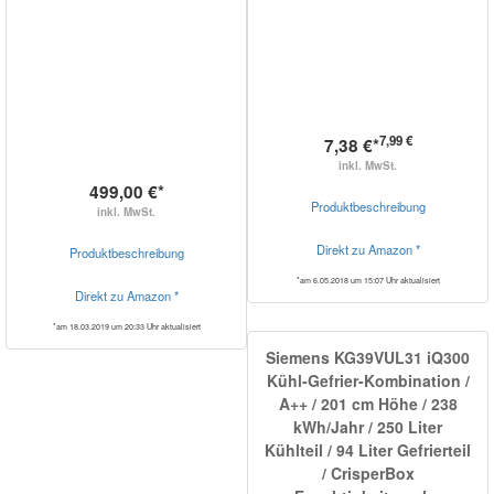
7,99 €
7,38 €*
inkl. MwSt.
499,00 €*
Produktbeschreibung
inkl. MwSt.
Direkt zu Amazon *
Produktbeschreibung
*am 6.05.2018 um 15:07 Uhr aktualisiert
Direkt zu Amazon *
*am 18.03.2019 um 20:33 Uhr aktualisiert
Siemens KG39VUL31 iQ300
Kühl-Gefrier-Kombination /
A++ / 201 cm Höhe / 238
kWh/Jahr / 250 Liter
Kühlteil / 94 Liter Gefrierteil
/ CrisperBox