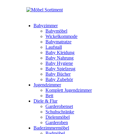
Babyzimmer
Babymöbel
Wickelkommode
Babymatratze
Laufstall
Baby Kleidung
Baby Nahrung
Baby Hygiene
Baby Spielzeug
Baby Bücher
Baby Zubehör
Jugendzimmer
Komplett Jugendzimmer
Bett
Diele & Flur
Garderobenset
Schuhschränke
Dielenmöbel
Garderoben
Badezimmermöbel
Badmöbel