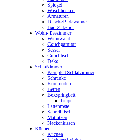
Spiegel
Waschbecken
Armaturen
Dusch-/Badewanne
Bad-Zubehör
Wohn- Esszimmer
Wohnwand
Couchgarnitur
Sessel
Couchtisch
Deko
Schlafzimmer
Komplett Schlafzimmer
Schränke
Kommoden
Betten
Boxspringbett
Topper
Lattenroste
Schreibtisch
Matratzen
Nackenkissen
Küchen
Küchen
Küchenschränke