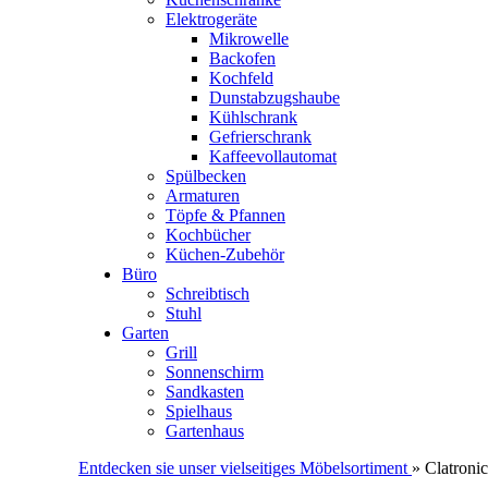
Elektrogeräte
Mikrowelle
Backofen
Kochfeld
Dunstabzugshaube
Kühlschrank
Gefrierschrank
Kaffeevollautomat
Spülbecken
Armaturen
Töpfe & Pfannen
Kochbücher
Küchen-Zubehör
Büro
Schreibtisch
Stuhl
Garten
Grill
Sonnenschirm
Sandkasten
Spielhaus
Gartenhaus
Entdecken sie unser vielseitiges Möbelsortiment
» Clatronic