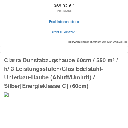
369.02 € *
inkl. MwSt.
Produktbeschreibung
Direkt zu Amazon *
* Preis wurde zuletzt am 14. März 2019 um 12:37 Uhr aktualisiert
Ciarra Dunstabzugshaube 60cm / 550 m³ /
h/ 3 Leistungsstufen/Glas Edelstahl-
Unterbau-Haube (Abluft/Umluft) /
Silber[Energieklasse C] (60cm)