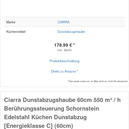
Marke
CIARRA
Küchenmöbel
Dunstabzugshaube
178.99 € *
inkl. MwSt.
Produktbeschreibung
Direkt zu Amazon *
* Preis wurde zuletzt am 14. März 2019 um 12:30 Uhr aktualisiert
Ciarra Dunstabzugshaube 60cm 550 m³ / h
Berührungssteuerung Schornstein
Edelstahl Küchen Dunstabzug
[Energieklasse C] (60cm)