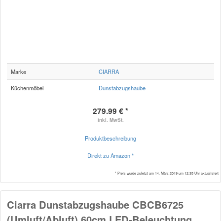
Marke
CIARRA
Küchenmöbel
Dunstabzugshaube
279.99 € *
inkl. MwSt.
Produktbeschreibung
Direkt zu Amazon *
* Preis wurde zuletzt am 14. März 2019 um 12:35 Uhr aktualisiert
Ciarra Dunstabzugshaube CBCB6725
(Umluft/Abluft) 60cm LED-Beleuchtung,