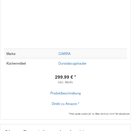
Marke
CIARRA
Küchenmöbel
Dunstabzugshaube
299.99 € *
inkl. MwSt.
Produktbeschreibung
Direkt zu Amazon *
* Preis wurde zuletzt am 14. März 2019 um 12:37 Uhr aktualisiert