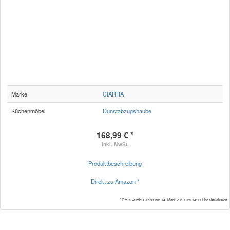
Marke
CIARRA
Küchenmöbel
Dunstabzugshaube
168,99 € *
inkl. MwSt.
Produktbeschreibung
Direkt zu Amazon *
* Preis wurde zuletzt am 14. März 2019 um 14:11 Uhr aktualisiert