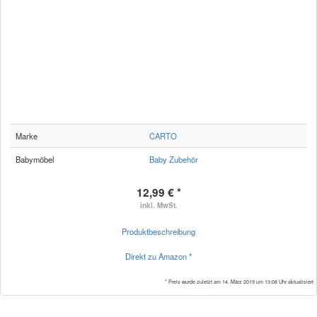
Marke
CARTO
Babymöbel
Baby Zubehör
12,99 € *
inkl. MwSt.
Produktbeschreibung
Direkt zu Amazon *
* Preis wurde zuletzt am 14. März 2019 um 13:08 Uhr aktualisiert