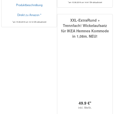
*am 15.08.2019 um 14:41 Uhr aktualisiert
Produktbeschreibung
Direkt zu Amazon *
XXL-ExtraRund +
*am 15.08.2019 um 12:14 Uhr aktualisiert
Trennfach! Wickelaufsatz
für IKEA Hemnes Kommode
in 1,08m. NEU!
49.9 €*
inkl. MwSt.