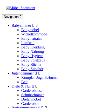
Toggle
Navigation
navigation
Babyzimmer
Babymöbel
Wickelkommode
Babymatratze
Laufstall
Baby Kleidung
Baby Nahrung
Baby Hygiene
Baby Spielzeug
Baby Bücher
Baby Zubehör
Jugendzimmer
Komplett Jugendzimmer
Bett
Diele & Flur
Garderobenset
Schuhschränke
Dielenmöbel
Garderoben
Badezimmermöbel