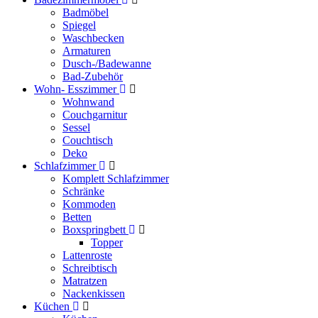
Badmöbel
Spiegel
Waschbecken
Armaturen
Dusch-/Badewanne
Bad-Zubehör
Wohn- Esszimmer
Wohnwand
Couchgarnitur
Sessel
Couchtisch
Deko
Schlafzimmer
Komplett Schlafzimmer
Schränke
Kommoden
Betten
Boxspringbett
Topper
Lattenroste
Schreibtisch
Matratzen
Nackenkissen
Küchen