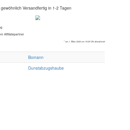
gewöhnlich Versandfertig in 1-2 Tagen
ng
m Affiliatepartner
* am 1. März 2020 um 19:05 Uhr aktualisiert
Bomann
Dunstabzugshaube