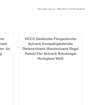
* Preis wurde zuletzt am 1. März 2020 um 19:05 Uhr aktualisiert
ner
VICCO Garderobe Flurgarderobe
hrank
Schrank Kompaktgarderobe
er, für
Dielenschrank Wandschrank Regal
ng
Paneel Flur Schrank Schuhregal
Hochglanz Weiß