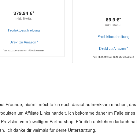
379.94 €*
69.9 €*
inkl. MwSt.
inkl. MwSt.
Produktbeschreibung
Produktbeschreibung
Direkt zu Amazon *
Direkt zu Amazon *
*am 13.03.2019 um 16:11 Uhr aktualisiert
*am 14.03.2019 um 12:57 Uhr aktualisiert
el Freunde, hiermit möchte ich euch darauf aufmerksam machen, das 
Produkten um Affiliate Links handelt. Ich bekomme daher im Falle eines
e Provision vom jeweiligen Partnershop. Für dich entstehen dadurch nat
en. Ich danke dir vielmals für deine Unterstützung.