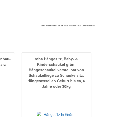
* Preis wurde zuletzt am 14. März 2019 um 12:28 Uhr aktualisiert
inbau-
roba Hängesitz, Baby- &
arz
Kinderschaukel grün,
Hängeschaukel verstellbar von
Schaukelliege zu Schaukelsitz,
Hängesessel ab Geburt bis ca, 6
Jahre oder 30kg