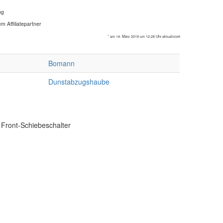
ng
m Affiliatepartner
* am 14. März 2019 um 12:28 Uhr aktualisiert
Bomann
Dunstabzugshaube
 Front-Schiebeschalter