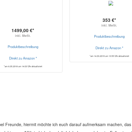
353 €*
inkl. MwSt.
1499,00 €*
inkl. MwSt.
Produktbeschreibung
Produktbeschreibung
Direkt zu Amazon *
*am 14.03.2019 um 13:55 Uhr aktualisiert
Direkt zu Amazon *
*am 6.05.2018 um 14:03 Uhr aktualisiert
el Freunde, hiermit möchte ich euch darauf aufmerksam machen, das 